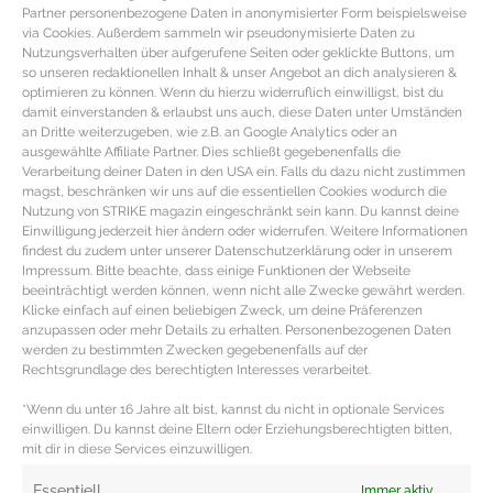
Partner personenbezogene Daten in anonymisierter Form beispielsweise
via Cookies. Außerdem sammeln wir pseudonymisierte Daten zu
Nutzungsverhalten über aufgerufene Seiten oder geklickte Buttons, um
so unseren redaktionellen Inhalt & unser Angebot an dich analysieren &
optimieren zu können. Wenn du hierzu widerruflich einwilligst, bist du
damit einverstanden & erlaubst uns auch, diese Daten unter Umständen
an Dritte weiterzugeben, wie z.B. an Google Analytics oder an
ausgewählte Affiliate Partner. Dies schließt gegebenenfalls die
Verarbeitung deiner Daten in den USA ein. Falls du dazu nicht zustimmen
magst, beschränken wir uns auf die essentiellen Cookies wodurch die
Nutzung von STRIKE magazin eingeschränkt sein kann. Du kannst deine
Einwilligung jederzeit hier ändern oder widerrufen. Weitere Informationen
findest du zudem unter unserer Datenschutzerklärung oder in unserem
Impressum. Bitte beachte, dass einige Funktionen der Webseite
beeinträchtigt werden können, wenn nicht alle Zwecke gewährt werden.
PERFEKTER TEINT – Getönte
Klicke einfach auf einen beliebigen Zweck, um deine Präferenzen
Tagescremes und BB Cremes
anzupassen oder mehr Details zu erhalten. Personenbezogenen Daten
werden zu bestimmten Zwecken gegebenenfalls auf der
Rechtsgrundlage des berechtigten Interesses verarbeitet.
Getönte BB Cremes für den ebenmäßigen Teint Getönte
Tagespflege ist der ideale Make-Up Ersatz für tagsüber,
*Wenn du unter 16 Jahre alt bist, kannst du nicht in optionale Services
einwilligen. Du kannst deine Eltern oder Erziehungsberechtigten bitten,
denn der Teint wird
mit dir in diese Services einzuwilligen.
MEHR DAZU »
Essentiell
Immer aktiv