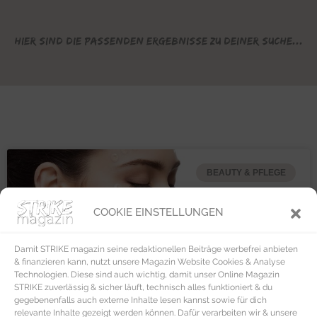
Hier sind die passenden Ergebnisse zu deiner Suche...
BEAUTY & PFLEGE
COOKIE EINSTELLUNGEN
Damit STRIKE magazin seine redaktionellen Beiträge werbefrei anbieten
& finanzieren kann, nutzt unsere Magazin Website Cookies & Analyse
Technologien. Diese sind auch wichtig, damit unser Online Magazin
STRIKE zuverlässig & sicher läuft, technisch alles funktioniert & du
gegebenenfalls auch externe Inhalte lesen kannst sowie für dich
relevante Inhalte gezeigt werden können. Dafür verarbeiten wir & unsere