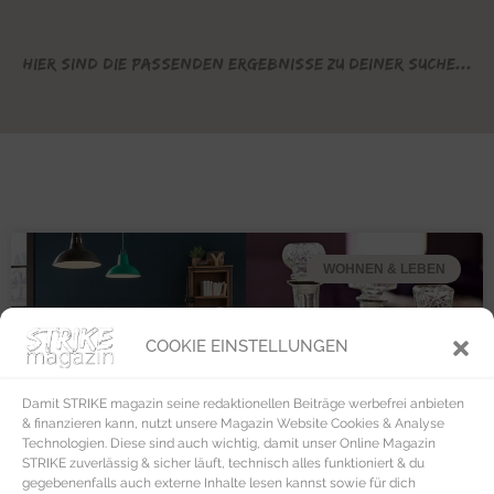
Hier sind die passenden Ergebnisse zu deiner Suche...
WOHNEN & LEBEN
COOKIE EINSTELLUNGEN
Damit STRIKE magazin seine redaktionellen Beiträge werbefrei anbieten
& finanzieren kann, nutzt unsere Magazin Website Cookies & Analyse
Technologien. Diese sind auch wichtig, damit unser Online Magazin
STRIKE zuverlässig & sicher läuft, technisch alles funktioniert & du
gegebenenfalls auch externe Inhalte lesen kannst sowie für dich