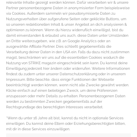
relevante Inhalte gezeigt werden können. Dafür verarbeiten wir & unsere
Partner personenbezogene Daten in anonymisierter Form beispielsweise
via Cookies. Außerdem sammeln wir pseudonymisierte Daten zu
Nutzungsverhalten über aufgerufene Seiten oder geklickte Buttons, um
so unseren redaktionellen Inhalt & unser Angebot an dich analysieren &
optimieren zu können. Wenn du hierzu widerruflich einwilligst, bist du
damit einverstanden & erlaubst uns auch, diese Daten unter Umständen
an Dritte weiterzugeben, wie z.B. an Google Analytics oder an
ausgewählte Affiliate Partner. Dies schließt gegebenenfalls die
Verarbeitung deiner Daten in den USA ein. Falls du dazu nicht zustimmen
magst, beschränken wir uns auf die essentiellen Cookies wodurch die
Nutzung von STRIKE magazin eingeschränkt sein kann. Du kannst deine
Einwilligung jederzeit hier ändern oder widerrufen. Weitere Informationen
findest du zudem unter unserer Datenschutzerklärung oder in unserem
Impressum. Bitte beachte, dass einige Funktionen der Webseite
WOHNINSPIRATION – Die schönsten
beeinträchtigt werden können, wenn nicht alle Zwecke gewährt werden.
Klicke einfach auf einen beliebigen Zweck, um deine Präferenzen
Wohnaccessoires und Möbel für die
anzupassen oder mehr Details zu erhalten. Personenbezogenen Daten
perfekte Hausbar
werden zu bestimmten Zwecken gegebenenfalls auf der
Rechtsgrundlage des berechtigten Interesses verarbeitet.
Einrichtungstipps – Deko, Wohnaccessoires & Möbel für
*Wenn du unter 16 Jahre alt bist, kannst du nicht in optionale Services
die Hausbar Die Retro-Welle, ausgelöst durch Serien
einwilligen. Du kannst deine Eltern oder Erziehungsberechtigten bitten,
mit dir in diese Services einzuwilligen.
wie Mad Men & Co, haben