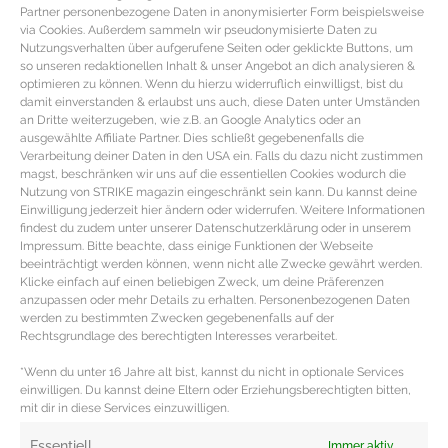
Partner personenbezogene Daten in anonymisierter Form beispielsweise
via Cookies. Außerdem sammeln wir pseudonymisierte Daten zu
Nutzungsverhalten über aufgerufene Seiten oder geklickte Buttons, um
so unseren redaktionellen Inhalt & unser Angebot an dich analysieren &
optimieren zu können. Wenn du hierzu widerruflich einwilligst, bist du
damit einverstanden & erlaubst uns auch, diese Daten unter Umständen
an Dritte weiterzugeben, wie z.B. an Google Analytics oder an
ausgewählte Affiliate Partner. Dies schließt gegebenenfalls die
Verarbeitung deiner Daten in den USA ein. Falls du dazu nicht zustimmen
magst, beschränken wir uns auf die essentiellen Cookies wodurch die
Nutzung von STRIKE magazin eingeschränkt sein kann. Du kannst deine
Einwilligung jederzeit hier ändern oder widerrufen. Weitere Informationen
findest du zudem unter unserer Datenschutzerklärung oder in unserem
Impressum. Bitte beachte, dass einige Funktionen der Webseite
beeinträchtigt werden können, wenn nicht alle Zwecke gewährt werden.
REZEPT – Proteinreiche Pancakes mit
Klicke einfach auf einen beliebigen Zweck, um deine Präferenzen
Superfood
anzupassen oder mehr Details zu erhalten. Personenbezogenen Daten
werden zu bestimmten Zwecken gegebenenfalls auf der
Rechtsgrundlage des berechtigten Interesses verarbeitet.
Pancakes Rezept mit Superfoods & Proteine Zutaten für
proteinreiche Pancakes 60gr Haferflocken 2 TL
*Wenn du unter 16 Jahre alt bist, kannst du nicht in optionale Services
einwilligen. Du kannst deine Eltern oder Erziehungsberechtigten bitten,
Kakaopulver 1 EL Chiasamen 1 TL
mit dir in diese Services einzuwilligen.
MEHR DAZU »
Essentiell
Immer aktiv