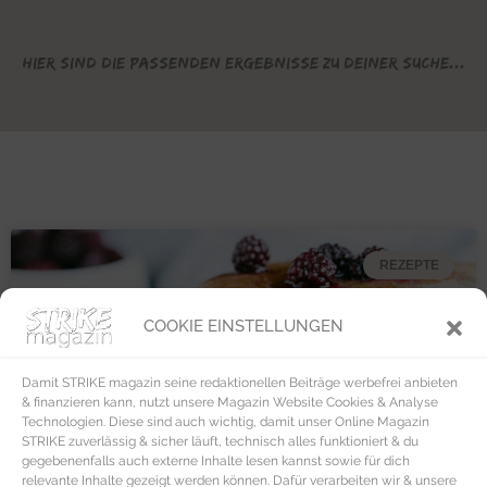
Hier sind die passenden Ergebnisse zu deiner Suche...
REZEPTE
COOKIE EINSTELLUNGEN
Damit STRIKE magazin seine redaktionellen Beiträge werbefrei anbieten
& finanzieren kann, nutzt unsere Magazin Website Cookies & Analyse
Technologien. Diese sind auch wichtig, damit unser Online Magazin
STRIKE zuverlässig & sicher läuft, technisch alles funktioniert & du
gegebenenfalls auch externe Inhalte lesen kannst sowie für dich
relevante Inhalte gezeigt werden können. Dafür verarbeiten wir & unsere