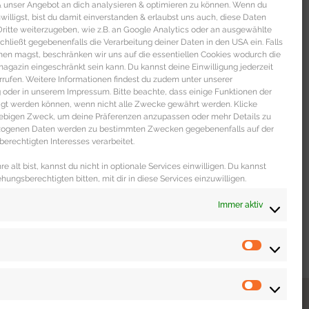
 & unser Angebot an dich analysieren & optimieren zu können. Wenn du
 SPECIAL – Die
nwilligst, bist du damit einverstanden & erlaubst uns auch, diese Daten
itte weiterzugeben, wie z.B. an Google Analytics oder an ausgewählte
Kochbücher der
s schließt gegebenenfalls die Verarbeitung deiner Daten in den USA ein. Falls
men magst, beschränken wir uns auf die essentiellen Cookies wodurch die
en
gazin eingeschränkt sein kann. Du kannst deine Einwilligung jederzeit
ngstrends
rrufen. Weitere Informationen findest du zudem unter unserer
oder in unserem Impressum. Bitte beachte, dass einige Funktionen der
igt werden können, wenn nicht alle Zwecke gewährt werden. Klicke
buch Empfehlungen mit
liebigen Zweck, um deine Präferenzen anzupassen oder mehr Details zu
unden Rezepte Schwing den
ezogenen Daten werden zu bestimmten Zwecken gegebenenfalls auf der
erechtigten Interesses verarbeitet.
er dreht sich alles um die
ezepte aus Clean
e alt bist, kannst du nicht in optionale Services einwilligen. Du kannst
ehungsberechtigten bitten, mit dir in diese Services einzuwilligen.
U »
Immer aktiv