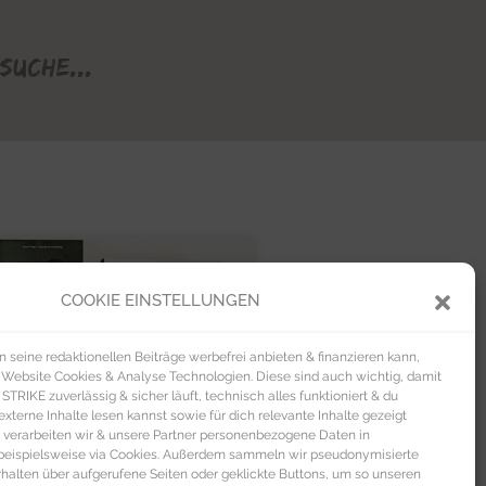
Suche...
HEALTH
COOKIE EINSTELLUNGEN
seine redaktionellen Beiträge werbefrei anbieten & finanzieren kann,
 Website Cookies & Analyse Technologien. Diese sind auch wichtig, damit
TRIKE zuverlässig & sicher läuft, technisch alles funktioniert & du
xterne Inhalte lesen kannst sowie für dich relevante Inhalte gezeigt
 verarbeiten wir & unsere Partner personenbezogene Daten in
beispielsweise via Cookies. Außerdem sammeln wir pseudonymisierte
alten über aufgerufene Seiten oder geklickte Buttons, um so unseren