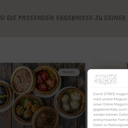
nd die passenden Ergebnisse zu deiner 
TRAVEL
Damit STRIKE magazin 
nutzt unsere Magazin
unser Online Magazin S
gegebenenfalls auch e
werden können. Dafür
anonymisierter Form 
Daten zu Nutzungsverh