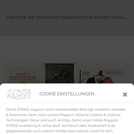
Hier sind die passenden Ergebnisse zu deiner Suche...
HEALTH
COOKIE EINSTELLUNGEN
Damit STRIKE magazin seine redaktionellen Beiträge werbefrei anbieten
& finanzieren kann, nutzt unsere Magazin Website Cookies & Analyse
Technologien. Diese sind auch wichtig, damit unser Online Magazin
STRIKE zuverlässig & sicher läuft, technisch alles funktioniert & du
gegebenenfalls auch externe Inhalte lesen kannst sowie für dich