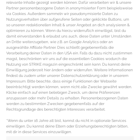
relevante Inhalte gezeigt werden können. Dafür verarbeiten wir & unsere
Partner personenbezogene Daten in anonymisierter Form beispielsweise
via Cookies. Außerdem sammeln wir pseudonymisierte Daten zu
Nutzungsverhalten über aufgerufene Seiten oder geklickte Buttons, um
so unseren redaktionellen Inhalt & unser Angebot an dich analysieren &
optimieren zu können. Wenn du hierzu widerruflich einwilligst, bist du
damit einverstanden & erlaubst uns auch, diese Daten unter Umständen
an Dritte weiterzugeben, wie z.B. an Google Analytics oder an
ausgewählte Affiliate Partner. Dies schließt gegebenenfalls die
Verarbeitung deiner Daten in den USA ein. Falls du dazu nicht zustimmen
magst, beschränken wir uns auf die essentiellen Cookies wodurch die
Nutzung von STRIKE magazin eingeschränkt sein kann. Du kannst deine
Einwilligung jederzeit hier ändern oder widerrufen. Weitere Informationen
findest du zudem unter unserer Datenschutzerklärung oder in unserem
Impressum. Bitte beachte, dass einige Funktionen der Webseite
KOCHBUCH SPECIAL – Die besten
beeinträchtigt werden können, wenn nicht alle Zwecke gewährt werden.
Klicke einfach auf einen beliebigen Zweck, um deine Präferenzen
Kochbücher der aktuellen
anzupassen oder mehr Details zu erhalten. Personenbezogenen Daten
Ernährungstrends
werden zu bestimmten Zwecken gegebenenfalls auf der
Rechtsgrundlage des berechtigten Interesses verarbeitet.
Unsere Kochbuch Empfehlungen mit leckeren
*Wenn du unter 16 Jahre alt bist, kannst du nicht in optionale Services
gesunden Rezepte Schwing den Kochlöffel, hier dreht
einwilligen. Du kannst deine Eltern oder Erziehungsberechtigten bitten,
mit dir in diese Services einzuwilligen.
sich alles um die leckersten Rezepte aus Clean