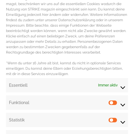
magst, beschränken wir uns auf die essentiellen Cookies wodurch die
Nutzung von STRIKE magazin eingeschränkt sein kann. Du kannst deine
Einwilligung jederzeit hier ändern oder widerrufen. Weitere Informationen
findest du zudem unter unserer Datenschutzerklärung oder in unserem
Impressum. Bitte beachte, dass einige Funktionen der Webseite
beeinträchtigt werden können, wenn nicht alle Zwecke gewährt werden.
Klicke einfach auf einen beliebigen Zweck, um deine Präferenzen
anzupassen oder mehr Details zu erhalten. Personenbezogenen Daten
Saisonkalender April mit dem
werden zu bestimmten Zwecken gegebenenfalls auf der
frischen Gemüse der Saison
Rechtsgrundlage des berechtigten Interesses verarbeitet.
*Wenn du unter 16 Jahre alt bist, kannst du nicht in optionale Services
Frisches, saisonales Gemüse im Saisonkalender April
einwilligen. Du kannst deine Eltern oder Erziehungsberechtigten bitten,
mit dir in diese Services einzuwilligen.
WARENKUNDE Chicorée & Tipps KAUFBERATER
CHICORÉE: Beim Kauf auf fest verschlossene Sprossen
Essentiell
Immer aktiv
und zart
MEHR DAZU »
Funktional
Statistik