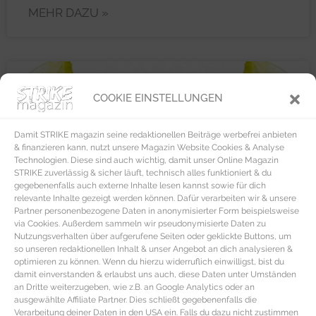
MEHR DAZU »
HEALTH
COOKIE EINSTELLUNGEN
Damit STRIKE magazin seine redaktionellen Beiträge werbefrei anbieten
& finanzieren kann, nutzt unsere Magazin Website Cookies & Analyse
Technologien. Diese sind auch wichtig, damit unser Online Magazin
STRIKE zuverlässig & sicher läuft, technisch alles funktioniert & du
gegebenenfalls auch externe Inhalte lesen kannst sowie für dich
relevante Inhalte gezeigt werden können. Dafür verarbeiten wir & unsere
Partner personenbezogene Daten in anonymisierter Form beispielsweise
via Cookies. Außerdem sammeln wir pseudonymisierte Daten zu
Nutzungsverhalten über aufgerufene Seiten oder geklickte Buttons, um
so unseren redaktionellen Inhalt & unser Angebot an dich analysieren &
optimieren zu können. Wenn du hierzu widerruflich einwilligst, bist du
damit einverstanden & erlaubst uns auch, diese Daten unter Umständen
an Dritte weiterzugeben, wie z.B. an Google Analytics oder an
ausgewählte Affiliate Partner. Dies schließt gegebenenfalls die
Verarbeitung deiner Daten in den USA ein. Falls du dazu nicht zustimmen