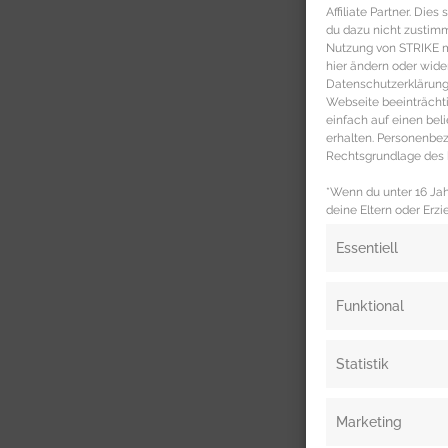
Affiliate Partner. Die
du dazu nicht zustim
Nutzung von STRIKE ma
hier ändern oder wide
Datenschutzerklärung 
Webseite beeinträcht
einfach auf einen be
erhalten. Personenb
Rechtsgrundlage des b
*Wenn du unter 16 Jahr
deine Eltern oder Erzi
Essentiell
Funktional
Statistik
Marketing