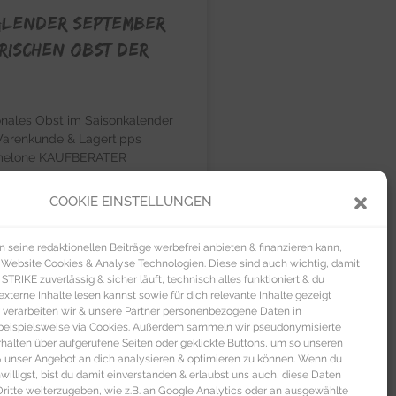
alender September
frischen Obst der
onales Obst im Saisonkalender
arenkunde & Lagertipps
melone KAUFBERATER
MELONE Um die Reife zu
infach
COOKIE EINSTELLUNGEN
U »
seine redaktionellen Beiträge werbefrei anbieten & finanzieren kann,
 Website Cookies & Analyse Technologien. Diese sind auch wichtig, damit
TRIKE zuverlässig & sicher läuft, technisch alles funktioniert & du
xterne Inhalte lesen kannst sowie für dich relevante Inhalte gezeigt
 verarbeiten wir & unsere Partner personenbezogene Daten in
beispielsweise via Cookies. Außerdem sammeln wir pseudonymisierte
alten über aufgerufene Seiten oder geklickte Buttons, um so unseren
 & unser Angebot an dich analysieren & optimieren zu können. Wenn du
nwilligst, bist du damit einverstanden & erlaubst uns auch, diese Daten
itte weiterzugeben, wie z.B. an Google Analytics oder an ausgewählte