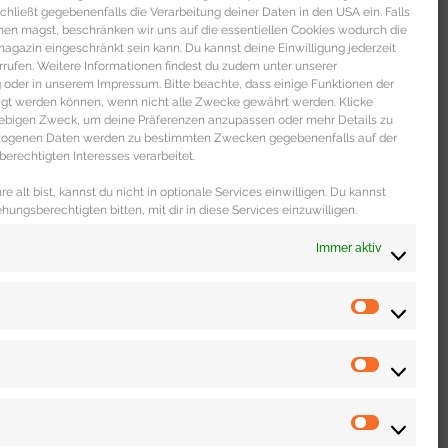
s schließt gegebenenfalls die Verarbeitung deiner Daten in den USA ein. Falls
men magst, beschränken wir uns auf die essentiellen Cookies wodurch die
gazin eingeschränkt sein kann. Du kannst deine Einwilligung jederzeit
rrufen. Weitere Informationen findest du zudem unter unserer
oder in unserem Impressum. Bitte beachte, dass einige Funktionen der
igt werden können, wenn nicht alle Zwecke gewährt werden. Klicke
liebigen Zweck, um deine Präferenzen anzupassen oder mehr Details zu
ezogenen Daten werden zu bestimmten Zwecken gegebenenfalls auf der
erechtigten Interesses verarbeitet.
e alt bist, kannst du nicht in optionale Services einwilligen. Du kannst
ehungsberechtigten bitten, mit dir in diese Services einzuwilligen.
Immer aktiv