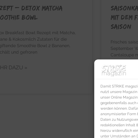
ZEPT – Detox Matcha
Saisonk
oothie Bowl
mit dem 
Saison
ox Breakfast Bowl Rezept mit Matcha,
ane & Kokosmilch Zutaten für die
Frisches sais
giftende Smoothie Bowl 2 Bananen,
September W
chält und gefroren
Cantaloupe 
CANTALOUPE 
HR DAZU »
überprüfen, e
MEHR DAZ
Damit STRIKE magazin 
nutzt unsere Magazin
unser Online Magazin S
gegebenenfalls auch e
werden können. Dafür
anonymisierter Form 
Daten zu Nutzungsverh
redaktionellen Inhalt
hierzu widerruflich ei
unter Umständen an Dr