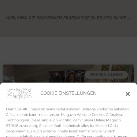
Hier sind die passenden Ergebnisse zu deiner Suche...
WOHNEN & LEBEN
COOKIE EINSTELLUNGEN
Damit STRIKE magazin seine redaktionellen Beiträge werbefrei anbieten
& finanzieren kann, nutzt unsere Magazin Website Cookies & Analyse
Technologien. Diese sind auch wichtig, damit unser Online Magazin
STRIKE zuverlässig & sicher läuft, technisch alles funktioniert & du
gegebenenfalls auch externe Inhalte lesen kannst sowie für dich
relevante Inhalte gezeigt werden können. Dafür verarbeiten wir & unsere