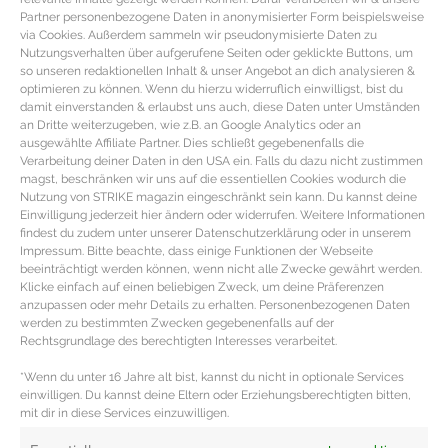
Partner personenbezogene Daten in anonymisierter Form beispielsweise
via Cookies. Außerdem sammeln wir pseudonymisierte Daten zu
Nutzungsverhalten über aufgerufene Seiten oder geklickte Buttons, um
so unseren redaktionellen Inhalt & unser Angebot an dich analysieren &
optimieren zu können. Wenn du hierzu widerruflich einwilligst, bist du
damit einverstanden & erlaubst uns auch, diese Daten unter Umständen
an Dritte weiterzugeben, wie z.B. an Google Analytics oder an
ausgewählte Affiliate Partner. Dies schließt gegebenenfalls die
Verarbeitung deiner Daten in den USA ein. Falls du dazu nicht zustimmen
magst, beschränken wir uns auf die essentiellen Cookies wodurch die
Nutzung von STRIKE magazin eingeschränkt sein kann. Du kannst deine
Einwilligung jederzeit hier ändern oder widerrufen. Weitere Informationen
findest du zudem unter unserer Datenschutzerklärung oder in unserem
Impressum. Bitte beachte, dass einige Funktionen der Webseite
beeinträchtigt werden können, wenn nicht alle Zwecke gewährt werden.
Die Top 3 Video on Demand Anbieter
Klicke einfach auf einen beliebigen Zweck, um deine Präferenzen
anzupassen oder mehr Details zu erhalten. Personenbezogenen Daten
im Vergleich
werden zu bestimmten Zwecken gegebenenfalls auf der
Rechtsgrundlage des berechtigten Interesses verarbeitet.
NETFLIX, MAXDOME & AMAZON VIDEO – die Top 3
*Wenn du unter 16 Jahre alt bist, kannst du nicht in optionale Services
Video on Demand Anbieter im Vergleich Neben unseren
einwilligen. Du kannst deine Eltern oder Erziehungsberechtigten bitten,
detaillierten Berichten über
mit dir in diese Services einzuwilligen.