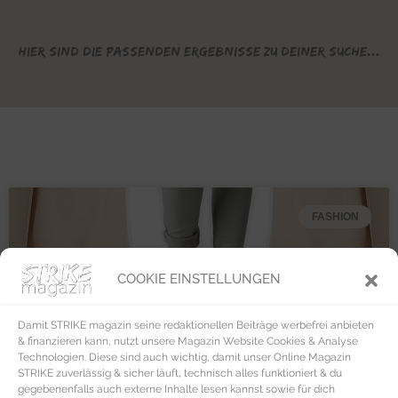
Hier sind die passenden Ergebnisse zu deiner Suche...
FASHION
COOKIE EINSTELLUNGEN
Damit STRIKE magazin seine redaktionellen Beiträge werbefrei anbieten
& finanzieren kann, nutzt unsere Magazin Website Cookies & Analyse
Technologien. Diese sind auch wichtig, damit unser Online Magazin
STRIKE zuverlässig & sicher läuft, technisch alles funktioniert & du
gegebenenfalls auch externe Inhalte lesen kannst sowie für dich