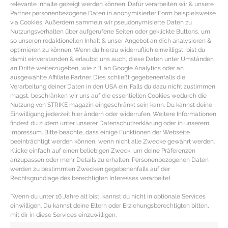
relevante Inhalte gezeigt werden können. Dafür verarbeiten wir & unsere
Partner personenbezogene Daten in anonymisierter Form beispielsweise
via Cookies. Außerdem sammeln wir pseudonymisierte Daten zu
Nutzungsverhalten über aufgerufene Seiten oder geklickte Buttons, um
so unseren redaktionellen Inhalt & unser Angebot an dich analysieren &
optimieren zu können. Wenn du hierzu widerruflich einwilligst, bist du
damit einverstanden & erlaubst uns auch, diese Daten unter Umständen
an Dritte weiterzugeben, wie z.B. an Google Analytics oder an
ausgewählte Affiliate Partner. Dies schließt gegebenenfalls die
Verarbeitung deiner Daten in den USA ein. Falls du dazu nicht zustimmen
magst, beschränken wir uns auf die essentiellen Cookies wodurch die
Nutzung von STRIKE magazin eingeschränkt sein kann. Du kannst deine
Einwilligung jederzeit hier ändern oder widerrufen. Weitere Informationen
findest du zudem unter unserer Datenschutzerklärung oder in unserem
Impressum. Bitte beachte, dass einige Funktionen der Webseite
SOMMERLIEBLING – Espadrilles in
beeinträchtigt werden können, wenn nicht alle Zwecke gewährt werden.
Klicke einfach auf einen beliebigen Zweck, um deine Präferenzen
den Trendfarben Natur, Rosa und
anzupassen oder mehr Details zu erhalten. Personenbezogenen Daten
Metallic
werden zu bestimmten Zwecken gegebenenfalls auf der
Rechtsgrundlage des berechtigten Interesses verarbeitet.
Espadrilles in Metallic, Rosa & Natur für jedes Budget
*Wenn du unter 16 Jahre alt bist, kannst du nicht in optionale Services
Egal ob Espadrilles, Alpargatas oder Espandrilles
einwilligen. Du kannst deine Eltern oder Erziehungsberechtigten bitten,
mit dir in diese Services einzuwilligen.
genannt – Ohne die sommerlichen