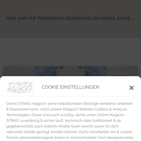
Hier sind die passenden Ergebnisse zu deiner Suche...
FASHION
COOKIE EINSTELLUNGEN
Damit STRIKE magazin seine redaktionellen Beiträge werbefrei anbieten
& finanzieren kann, nutzt unsere Magazin Website Cookies & Analyse
Technologien. Diese sind auch wichtig, damit unser Online Magazin
STRIKE zuverlässig & sicher läuft, technisch alles funktioniert & du
gegebenenfalls auch externe Inhalte lesen kannst sowie für dich
relevante Inhalte gezeigt werden können. Dafür verarbeiten wir & unsere
Partner personenbezogene Daten in anonymisierter Form beispielsweise