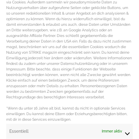
via Cookies. Außerdem sammeln wir pseudonymisierte Daten zu
Nutzungsverhalten über aufgerufene Seiten oder geklickte Buttons, um
so unseren redaktionellen Inhalt & unser Angebot an dich analysieren &
optimieren zu können. Wenn du hierzu widerruflich einwilligst, bist du
damit einverstanden & erlaubst uns auch, diese Daten unter Umständen
an Dritte weiterzugeben, wie z.B. an Google Analytics oder an
ausgewählte Affiliate Partner. Dies schließt gegebenenfalls die
Verarbeitung deiner Daten in den USA ein. Falls du dazu nicht zustimmen
magst, beschränken wir uns auf die essentiellen Cookies wodurch die
Nutzung von STRIKE magazin eingeschränkt sein kann. Du kannst deine
Einwilligung jederzeit hier ändern oder widerrufen. Weitere Informationen
findest du zudem unter unserer Datenschutzerklärung oder in unserem
Impressum. Bitte beachte, dass einige Funktionen der Webseite
beeinträchtigt werden können, wenn nicht alle Zwecke gewährt werden.
Klicke einfach auf einen beliebigen Zweck, um deine Präferenzen
Weiße Sneaker zum Verlieben
anzupassen oder mehr Details zu erhalten. Personenbezogenen Daten
werden zu bestimmten Zwecken gegebenenfalls auf der
Rechtsgrundlage des berechtigten Interesses verarbeitet.
Weiße Trend Sneaker im Retro Look Sobald man sich in
einen verliebt hat, will man sie alle. Die Rede ist
*Wenn du unter 16 Jahre alt bist, kannst du nicht in optionale Services
einwilligen. Du kannst deine Eltern oder Erziehungsberechtigten bitten,
mit dir in diese Services einzuwilligen.
MEHR DAZU »
Essentiell
Immer aktiv