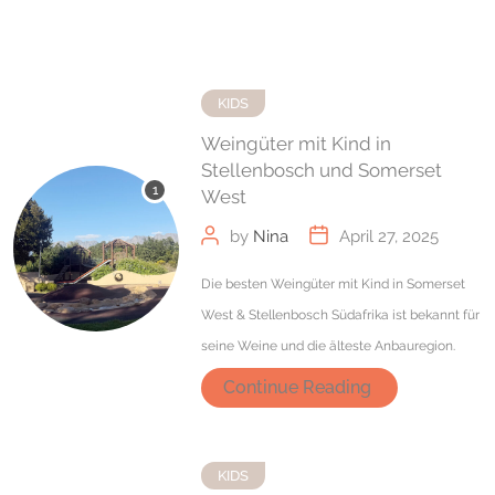
KIDS
Weingüter mit Kind in
Stellenbosch und Somerset
West
by
Nina
April 27, 2025
Die besten Weingüter mit Kind in Somerset
West & Stellenbosch Südafrika ist bekannt für
seine Weine und die älteste Anbauregion.
Continue Reading
KIDS