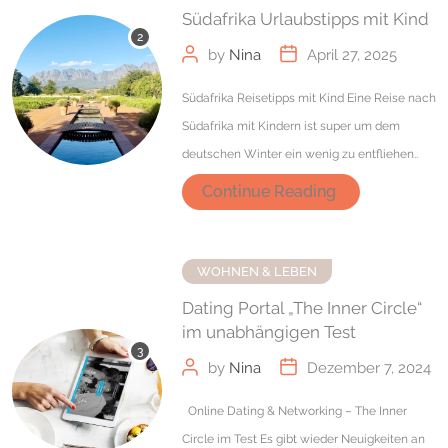
Südafrika Urlaubstipps mit Kind
by
Nina
April 27, 2025
Südafrika Reisetipps mit Kind Eine Reise nach
Südafrika mit Kindern ist super um dem
deutschen Winter ein wenig zu entfliehen..
Continue Reading
WOHNEN & LEBEN
Dating Portal „The Inner Circle“
im unabhängigen Test
by
Nina
Dezember 7, 2024
Online Dating & Networking – The Inner
Circle im Test Es gibt wieder Neuigkeiten an