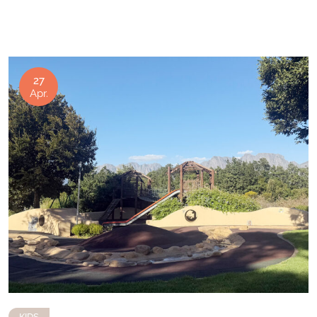
27
Apr.
KIDS