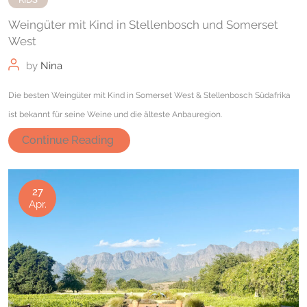
Weingüter mit Kind in Stellenbosch und Somerset
West
by
Nina
Die besten Weingüter mit Kind in Somerset West & Stellenbosch Südafrika
ist bekannt für seine Weine und die älteste Anbauregion.
Continue Reading
27
Apr.