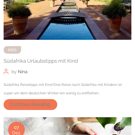
KIDS
Südafrika Urlaubstipps mit Kind
by
Nina
Südafrika Reisetipps mit Kind Eine Reise nach Südafrika mit Kindern ist
super um dem deutschen Winter ein wenig zu entfliehen..
Continue Reading
07
Dez.